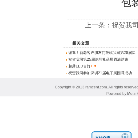
包装
上一条：
祝贺我司
相关文章
诚邀！新老客户朋友们莅临我司第28届深
圳国际礼品展！
祝贺我司第25届深圳礼品展圆满结束！
超薄LED台灯
祝贺我司参加深圳21届电子展圆满成功
Copyright © 2013 ramcent.com. All rig
Powered by
MetInf