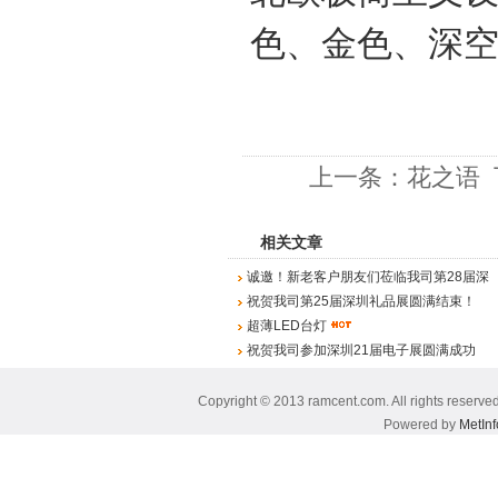
色、金色、深
上一条：
花之语
相关文章
诚邀！新老客户朋友们莅临我司第28届深
圳国际礼品展！
祝贺我司第25届深圳礼品展圆满结束！
超薄LED台灯
祝贺我司参加深圳21届电子展圆满成功
Copyright © 2013 ramcent.com. All rig
Powered by
MetInf